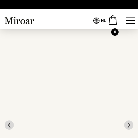
NL
0
❮
❯