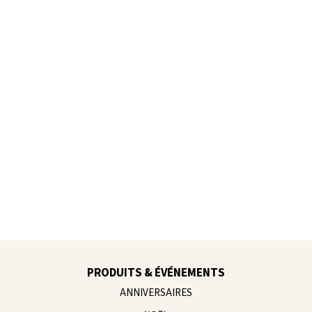
@homeofneddy
@ruggenthal
@mamimitstil
@miroar_de
PRODUITS & ÉVÉNEMENTS
ANNIVERSAIRES